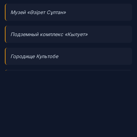
Музей «Әзірет Сұлтан»
Подземный комплекс «Кылует»
Городище Культобе
Средневековое городище Сауран
Мавзолей Рабия Султан Бегим
Мавзолей Гаухар Ана