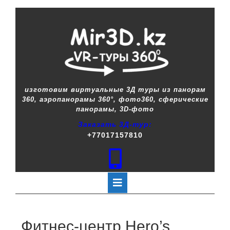
изготовим виртуальные 3Д туры из панорам
360, аэропанорамы 360°, фото360, сферические
панорамы, 3D-фото
Заказать 3Д-тур:
+77017157810
Фитнес-центр Hero’s