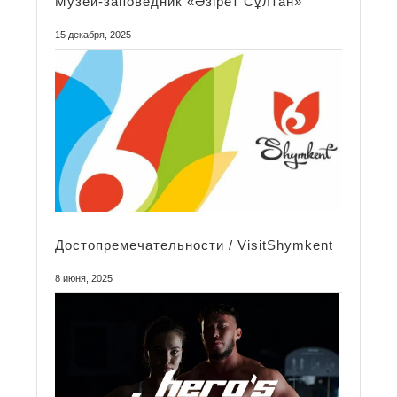
Mузей-заповедник «Әзірет Сұлтан»
15 декабря, 2025
Достопремечательности / VisitShymkent
8 июня, 2025