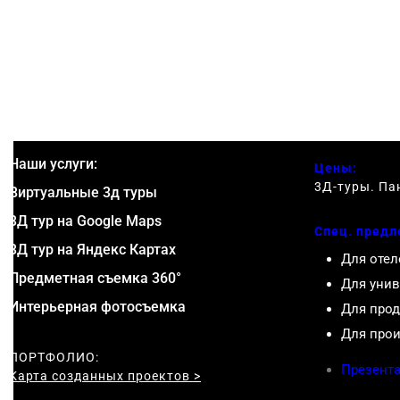
Наши услуги:
Цены:
3Д-туры. Па
Виртуальные 3д туры
3Д тур на Google Maps
Спец. предл
3Д тур на Яндекс Картах
Для отел
Предметная съемка 360°
Для унив
Интерьерная фотосъемка
Для прод
Для прои
ПОРТФОЛИО:
Презента
Карта созданных проектов >