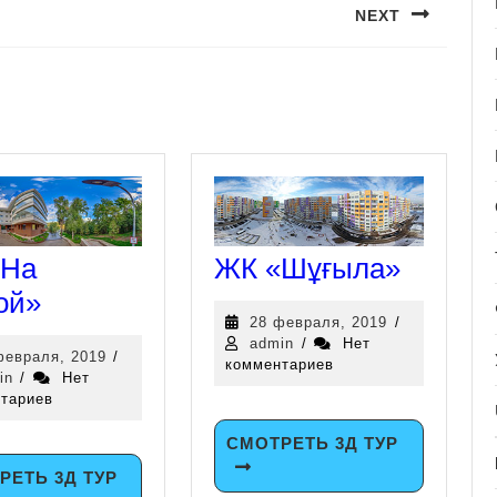
NEXT
«На
ЖК «Шұғыла»
ой»
28 февраля, 2019
/
admin
/
Нет
февраля, 2019
/
комментариев
in
/
Нет
тариев
СМОТРЕТЬ 3Д ТУР
РЕТЬ 3Д ТУР