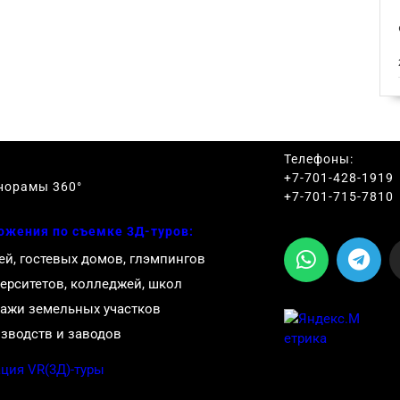
Телефоны:
+7-701-428-1919
норамы 360
°
+7-701-715-7810
ожения по съемке 3Д-туров:
ей, гостевых домов, глэмпингов
ерситетов, колледжей, школ
ажи земельных участков
зводств и заводов
ция VR(3Д)-туры