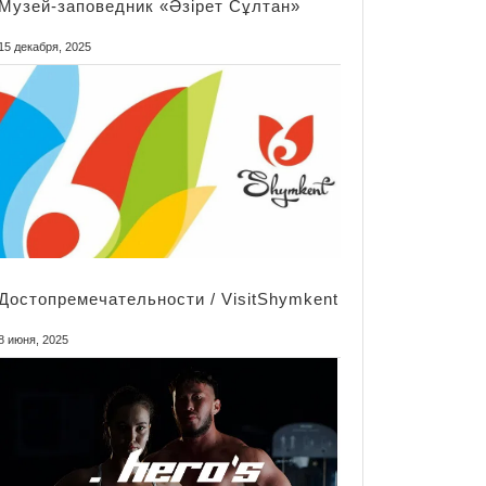
Mузей-заповедник «Әзірет Сұлтан»
15 декабря, 2025
Достопремечательности / VisitShymkent
8 июня, 2025