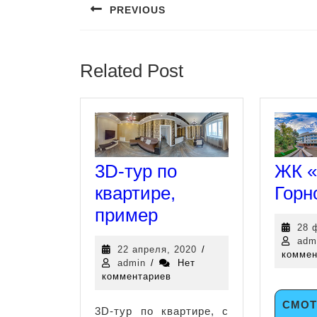
PREVIOUS
Related Post
3D-тур по
ЖК 
квартире,
Горн
пример
28 
adm
22 апреля, 2020
/
коммен
admin
/
Нет
комментариев
СМОТ
3D-тур по квартире, c