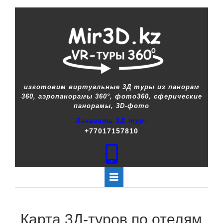
изготовим виртуальные 3Д туры из панорам
360, аэропанорамы 360°, фото360, сферические
панорамы, 3D-фото
Заказать 3Д-тур:
+77017157810
Карта 3Д-туров по отелям