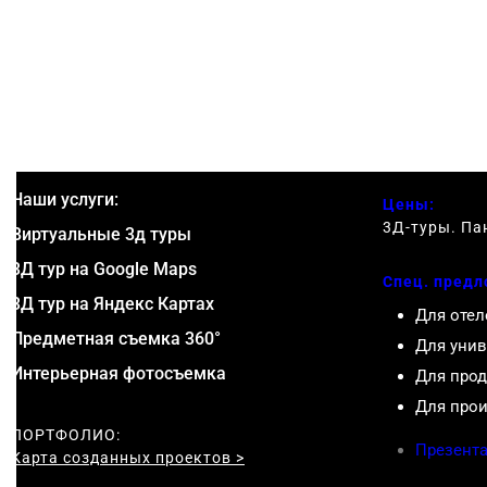
Наши услуги:
Цены:
3Д-туры. Па
Виртуальные 3д туры
3Д тур на Google Maps
Спец. предл
3Д тур на Яндекс Картах
Для отел
Предметная съемка 360°
Для унив
Интерьерная фотосъемка
Для прод
Для прои
ПОРТФОЛИО:
Презента
Карта созданных проектов >