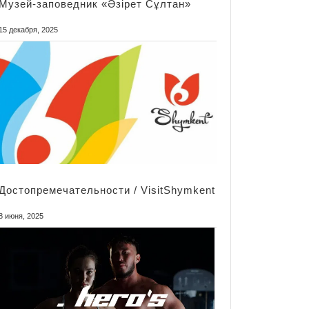
Mузей-заповедник «Әзірет Сұлтан»
15 декабря, 2025
Достопремечательности / VisitShymkent
8 июня, 2025