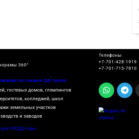
Телефоны:
+7-701-428-1919
норамы 360
°
+7-701-715-7810
ожения по съемке 3Д-туров:
ей, гостевых домов, глэмпингов
ерситетов, колледжей, школ
ажи земельных участков
зводств и заводов
ция VR(3Д)-туры