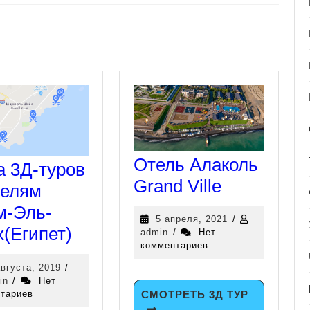
Отель Алаколь
а 3Д-туров
Grand Ville
телям
-Эль-
5 апреля, 2021
/
(Египет)
admin
/
Нет
комментариев
августа, 2019
/
in
/
Нет
тариев
СМОТРЕТЬ 3Д ТУР