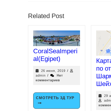
Related Post
CoralSeaImperi
al(Egipet)
Карт
по о
26 июня, 2019
/
Шарм
admin
/
Нет
комментариев
Шейх
29 
СМОТРЕТЬ 3Д ТУР
adm
коммен