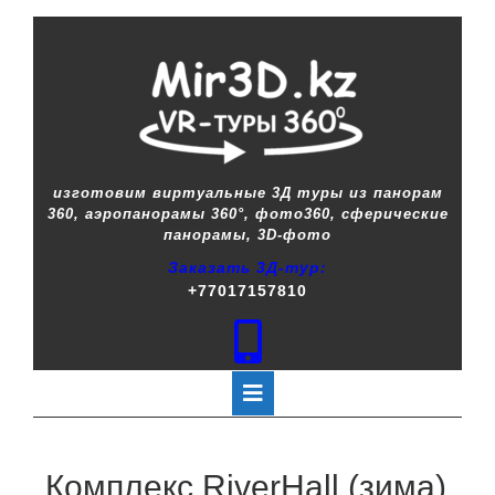
изготовим виртуальные 3Д туры из панорам
360, аэропанорамы 360°, фото360, сферические
панорамы, 3D-фото
Заказать 3Д-тур:
+77017157810
Комплекс RiverHall (зима)