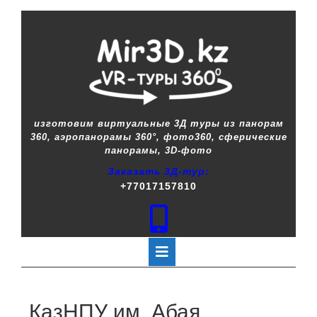
изготовим виртуальные 3Д туры из панорам
360, аэропанорамы 360°, фото360, сферические
панорамы, 3D-фото
Заказать 3Д-тур:
+77017157810
КазНПУ им. Абая