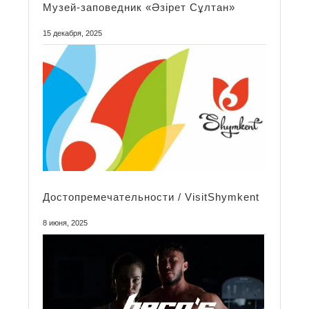
Mузей-заповедник «Әзірет Сұлтан»
15 декабря, 2025
Достопремечательности / VisitShymkent
8 июня, 2025